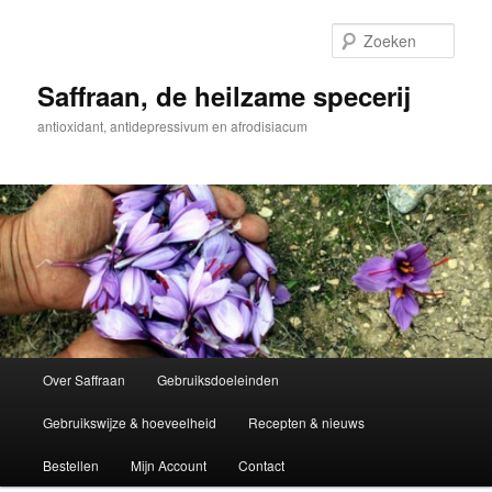
Spring
Spring
naar
naar
Zoek
de
de
primaire
secundaire
Saffraan, de heilzame specerij
inhoud
inhoud
antioxidant, antidepressivum en afrodisiacum
Hoofdmenu
Over Saffraan
Gebruiksdoeleinden
Gebruikswijze & hoeveelheid
Recepten & nieuws
Bestellen
Mijn Account
Contact