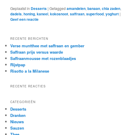
Geplaatst in
Desserts
|
Getagged
amandelen
,
banaan
,
chia zaden
,
dadels
,
honing
,
kaneel
,
kokosnoot
,
saffraan
,
superfood
,
yoghurt
|
Geef een reactie
RECENTE BERICHTEN
Verse muntthee met saffraan en gember
Saffraan prijs versus waarde
Saffraanmousse met rozenblaadjes
Rijstpap
Risotto a la Milanese
RECENTE REACTIES
CATEGORIEËN
Desserts
Dranken
Nieuws
Sauzen
Thee