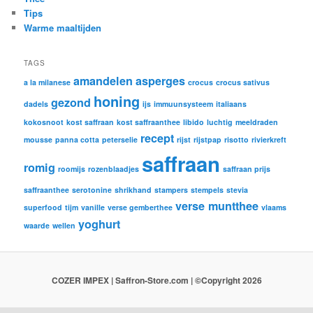
Tips
Warme maaltijden
TAGS
amandelen
asperges
a la milanese
crocus
crocus sativus
honing
gezond
dadels
ijs
immuunsysteem
italiaans
kokosnoot
kost saffraan
kost saffraanthee
libido
luchtig
meeldraden
recept
mousse
panna cotta
peterselie
rijst
rijstpap
risotto
rivierkreft
saffraan
romig
roomijs
rozenblaadjes
saffraan prijs
saffraanthee
serotonine
shrikhand
stampers
stempels
stevia
verse muntthee
superfood
tijm
vanille
verse gemberthee
vlaams
yoghurt
waarde
wellen
COZER IMPEX | Saffron-Store.com | ©Copyright 2026