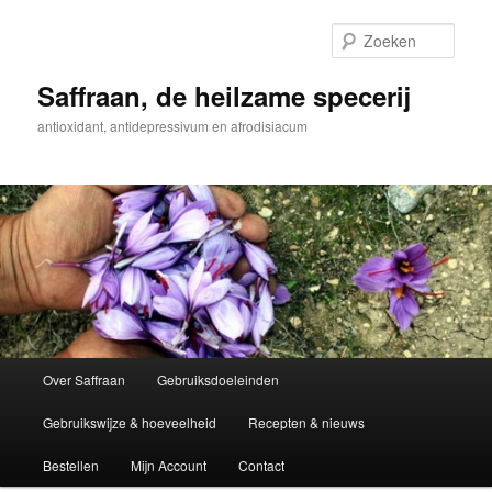
Spring
Spring
naar
naar
Zoek
de
de
primaire
secundaire
Saffraan, de heilzame specerij
inhoud
inhoud
antioxidant, antidepressivum en afrodisiacum
Hoofdmenu
Over Saffraan
Gebruiksdoeleinden
Gebruikswijze & hoeveelheid
Recepten & nieuws
Bestellen
Mijn Account
Contact