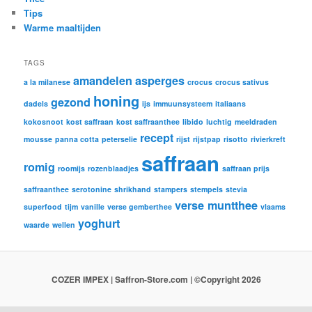
Tips
Warme maaltijden
TAGS
amandelen
asperges
a la milanese
crocus
crocus sativus
honing
gezond
dadels
ijs
immuunsysteem
italiaans
kokosnoot
kost saffraan
kost saffraanthee
libido
luchtig
meeldraden
recept
mousse
panna cotta
peterselie
rijst
rijstpap
risotto
rivierkreft
saffraan
romig
roomijs
rozenblaadjes
saffraan prijs
saffraanthee
serotonine
shrikhand
stampers
stempels
stevia
verse muntthee
superfood
tijm
vanille
verse gemberthee
vlaams
yoghurt
waarde
wellen
COZER IMPEX | Saffron-Store.com | ©Copyright 2026