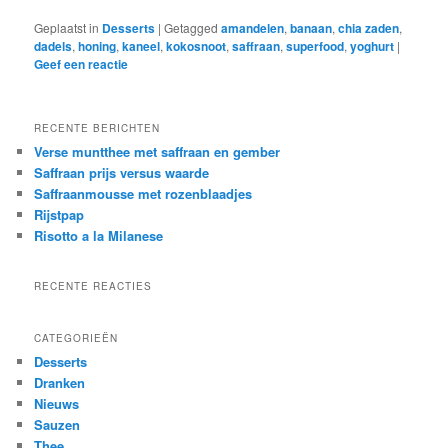
Geplaatst in
Desserts
|
Getagged
amandelen
,
banaan
,
chia zaden
,
dadels
,
honing
,
kaneel
,
kokosnoot
,
saffraan
,
superfood
,
yoghurt
|
Geef een reactie
RECENTE BERICHTEN
Verse muntthee met saffraan en gember
Saffraan prijs versus waarde
Saffraanmousse met rozenblaadjes
Rijstpap
Risotto a la Milanese
RECENTE REACTIES
CATEGORIEËN
Desserts
Dranken
Nieuws
Sauzen
Thee