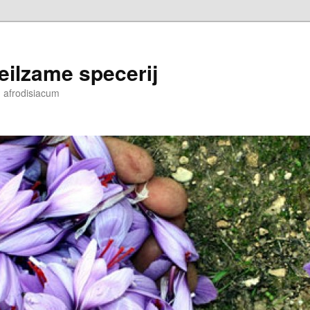
eilzame specerij
n afrodisiacum