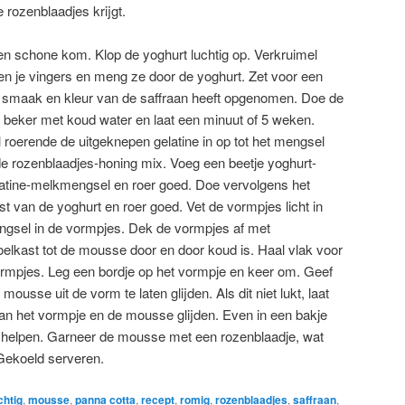
 rozenblaadjes krijgt.
n schone kom. Klop de yoghurt luchtig op. Verkruimel
en je vingers en meng ze door de yoghurt. Zet voor een
t smaak en kleur van de saffraan heeft opgenomen. Doe de
f beker met koud water en laat een minuut of 5 weken.
 roerende de uitgeknepen gelatine in op tot het mengsel
de rozenblaadjes-honing mix. Voeg een beetje yoghurt-
atine-melkmengsel en roer goed. Doe vervolgens het
st van de yoghurt en roer goed. Vet de vormpjes licht in
ngsel in de vormpjes. Dek de vormpjes af met
koelkast tot de mousse door en door koud is. Haal vlak voor
vormpjes. Leg een bordje op het vormpje en keer om. Geef
ousse uit de vorm te laten glijden. Als dit niet lukt, laat
n het vormpje en de mousse glijden. Even in een bakje
 helpen. Garneer de mousse met een rozenblaadje, wat
Gekoeld serveren.
chtig
,
mousse
,
panna cotta
,
recept
,
romig
,
rozenblaadjes
,
saffraan
,