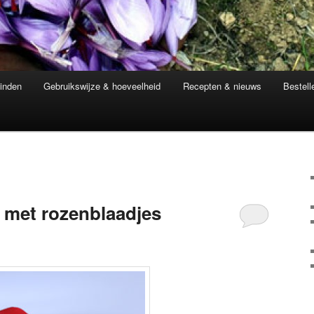
inden
Gebruikswijze & hoeveelheid
Recepten & nieuws
Bestell
 met rozenblaadjes