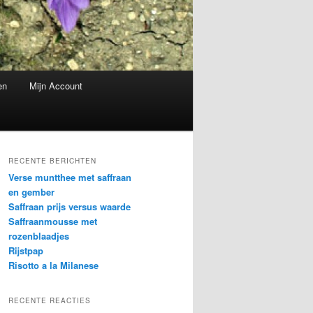
en
Mijn Account
RECENTE BERICHTEN
Verse muntthee met saffraan
en gember
Saffraan prijs versus waarde
Saffraanmousse met
rozenblaadjes
Rijstpap
Risotto a la Milanese
RECENTE REACTIES