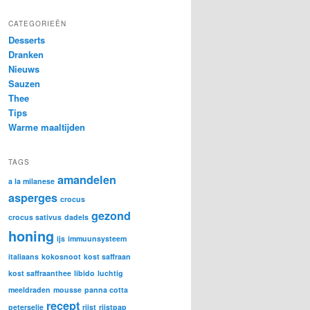
CATEGORIEËN
Desserts
Dranken
Nieuws
Sauzen
Thee
Tips
Warme maaltijden
TAGS
amandelen
a la milanese
asperges
crocus
gezond
crocus sativus
dadels
honing
ijs
immuunsysteem
italiaans
kokosnoot
kost saffraan
kost saffraanthee
libido
luchtig
meeldraden
mousse
panna cotta
recept
peterselie
rijst
rijstpap