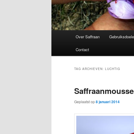
Hoofdmenu
Over Saffraan
Gebruiksdoele
Contact
TAG ARCHIEVEN:
LUCHTIG
Saffraanmousse
Geplaatst op
8 januari 2014