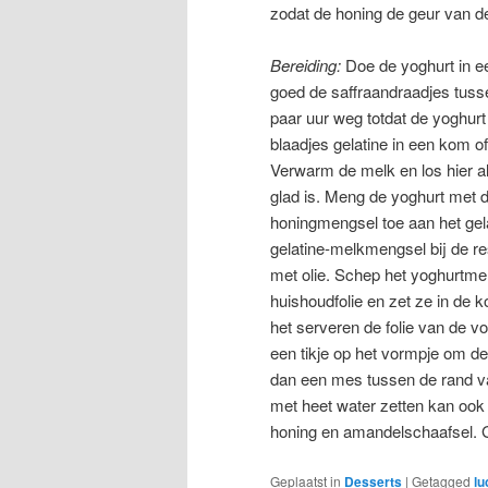
zodat de honing de geur van de
Bereiding:
Doe de yoghurt in ee
goed de saffraandraadjes tuss
paar uur weg totdat de yoghur
blaadjes gelatine in een kom o
Verwarm de melk en los hier al
glad is. Meng de yoghurt met 
honingmengsel toe aan het gel
gelatine-melkmengsel bij de re
met olie. Schep het yoghurtme
huishoudfolie en zet ze in de 
het serveren de folie van de 
een tikje op het vormpje om de m
dan een mes tussen de rand va
met heet water zetten kan ook
honing en amandelschaafsel. 
Geplaatst in
Desserts
|
Getagged
lu