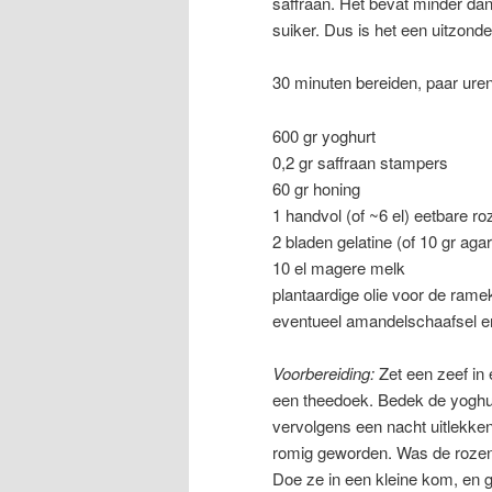
saffraan. Het bevat minder dan
suiker. Dus is het een uitzond
30 minuten bereiden, paar ure
600 gr yoghurt
0,2 gr saffraan stampers
60 gr honing
1 handvol (of ~6 el) eetbare r
2 bladen gelatine (of 10 gr agar
10 el magere melk
plantaardige olie voor de rame
eventueel amandelschaafsel en
Voorbereiding:
Zet een zeef in 
een theedoek. Bedek de yoghur
vervolgens een nacht uitlekken
romig geworden. Was de rozenb
Doe ze in een kleine kom, en g