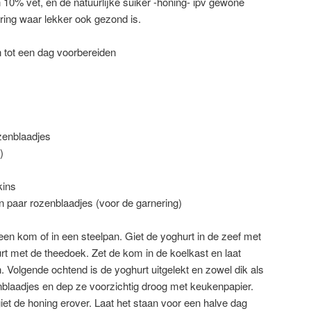
 10% vet, en de natuurlijke suiker -honing- ipv gewone
ering waar lekker ook gezond is.
n tot een dag voorbereiden
ozenblaadjes
)
kins
 paar rozenblaadjes (voor de garnering)
een kom of in een steelpan. Giet de yoghurt in de zeef met
t met de theedoek. Zet de kom in de koelkast en laat
. Volgende ochtend is de yoghurt uitgelekt en zowel dik als
laadjes en dep ze voorzichtig droog met keukenpapier.
iet de honing erover. Laat het staan voor een halve dag