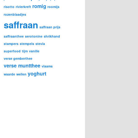
romig
risotto
rivierkreft
roomijs
rozenblaadjes
saffraan
saffraan prijs
saffraanthee
serotonine
shrikhand
stampers
stempels
stevia
superfood
tijm
vanille
verse gemberthee
verse muntthee
vlaams
yoghurt
waarde
wellen