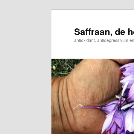
Spring
Spring
naar
naar
de
de
Saffraan, de h
primaire
secundaire
antioxidant, antidepressivum e
inhoud
inhoud