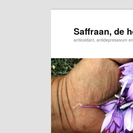
Spring
Spring
naar
naar
de
de
Saffraan, de h
primaire
secundaire
antioxidant, antidepressivum e
inhoud
inhoud