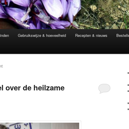
inden
Gebruikswijze & hoeveelheid
Recepten & nieuws
Bestell
IE
el over de heilzame