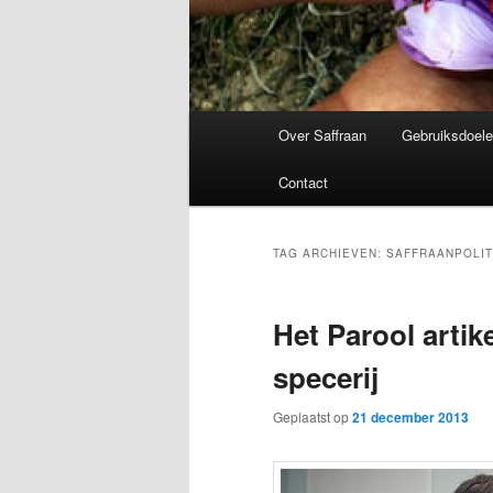
Hoofdmenu
Over Saffraan
Gebruiksdoele
Contact
TAG ARCHIEVEN:
SAFFRAANPOLIT
Het Parool artik
specerij
Geplaatst op
21 december 2013