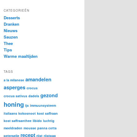
CATEGORIEËN
Desserts
Dranken
Nieuws
Sauzen
Thee
Tips
Warme maaltijden
TAGS
amandelen
a la milanese
asperges
crocus
gezond
crocus sativus
dadels
honing
ijs
immuunsysteem
italiaans
kokosnoot
kost saffraan
kost saffraanthee
libido
luchtig
meeldraden
mousse
panna cotta
recept
peterselie
rijst
rijstpap