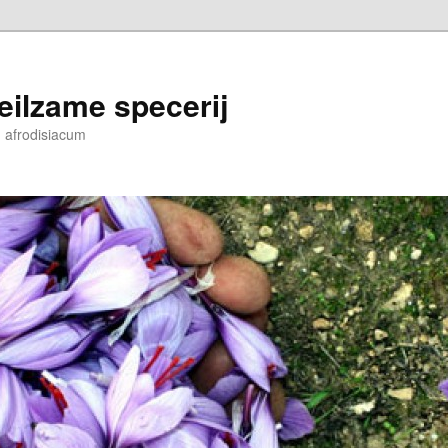
eilzame specerij
n afrodisiacum