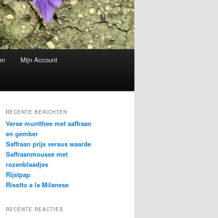
en
Mijn Account
RECENTE BERICHTEN
Verse muntthee met saffraan
en gember
Saffraan prijs versus waarde
Saffraanmousse met
rozenblaadjes
Rijstpap
Risotto a la Milanese
RECENTE REACTIES