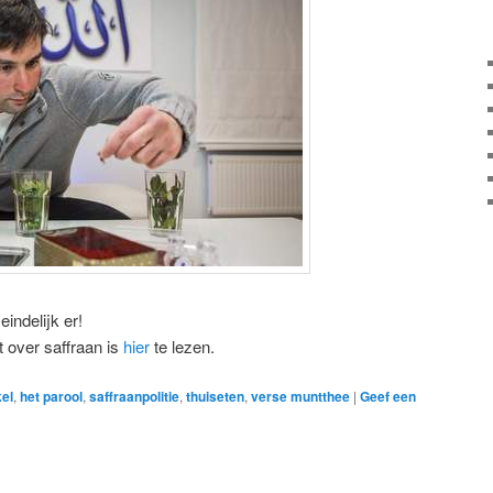
eindelijk er!
t over saffraan is
hier
te lezen.
kel
,
het parool
,
saffraanpolitie
,
thuiseten
,
verse muntthee
|
Geef een