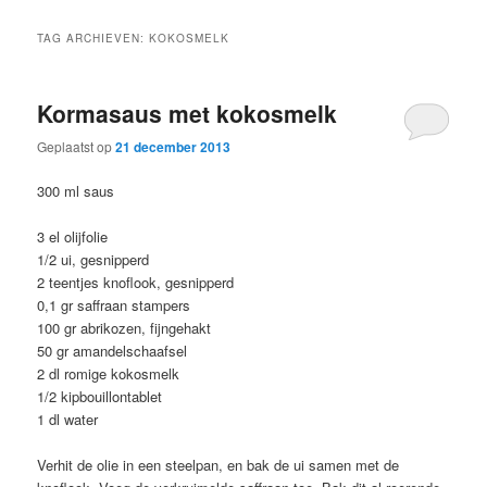
TAG ARCHIEVEN:
KOKOSMELK
Kormasaus met kokosmelk
Geplaatst op
21 december 2013
300 ml saus
3 el olijfolie
1/2 ui, gesnipperd
2 teentjes knoflook, gesnipperd
0,1 gr saffraan stampers
100 gr abrikozen, fijngehakt
50 gr amandelschaafsel
2 dl romige kokosmelk
1/2 kipbouillontablet
1 dl water
Verhit de olie in een steelpan, en bak de ui samen met de