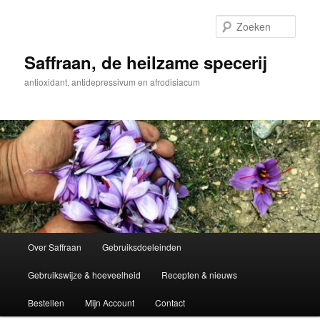
Spring
Spring
naar
naar
Zoek
de
de
primaire
secundaire
Saffraan, de heilzame specerij
inhoud
inhoud
antioxidant, antidepressivum en afrodisiacum
Hoofdmenu
Over Saffraan
Gebruiksdoeleinden
Gebruikswijze & hoeveelheid
Recepten & nieuws
Bestellen
Mijn Account
Contact