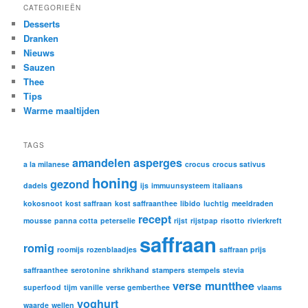
CATEGORIEËN
Desserts
Dranken
Nieuws
Sauzen
Thee
Tips
Warme maaltijden
TAGS
amandelen
asperges
a la milanese
crocus
crocus sativus
honing
gezond
dadels
ijs
immuunsysteem
italiaans
kokosnoot
kost saffraan
kost saffraanthee
libido
luchtig
meeldraden
recept
mousse
panna cotta
peterselie
rijst
rijstpap
risotto
rivierkreft
saffraan
romig
roomijs
rozenblaadjes
saffraan prijs
saffraanthee
serotonine
shrikhand
stampers
stempels
stevia
verse muntthee
superfood
tijm
vanille
verse gemberthee
vlaams
yoghurt
waarde
wellen