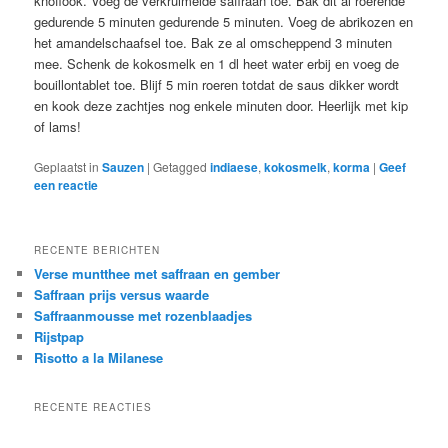
knoflook. Voeg de verkruimelde saffraan toe. Bak dit al roerende
gedurende 5 minuten gedurende 5 minuten. Voeg de abrikozen en
het amandelschaafsel toe. Bak ze al omscheppend 3 minuten
mee. Schenk de kokosmelk en 1 dl heet water erbij en voeg de
bouillontablet toe. Blijf 5 min roeren totdat de saus dikker wordt
en kook deze zachtjes nog enkele minuten door. Heerlijk met kip
of lams!
Geplaatst in
Sauzen
|
Getagged
indiaese
,
kokosmelk
,
korma
|
Geef
een reactie
RECENTE BERICHTEN
Verse muntthee met saffraan en gember
Saffraan prijs versus waarde
Saffraanmousse met rozenblaadjes
Rijstpap
Risotto a la Milanese
RECENTE REACTIES